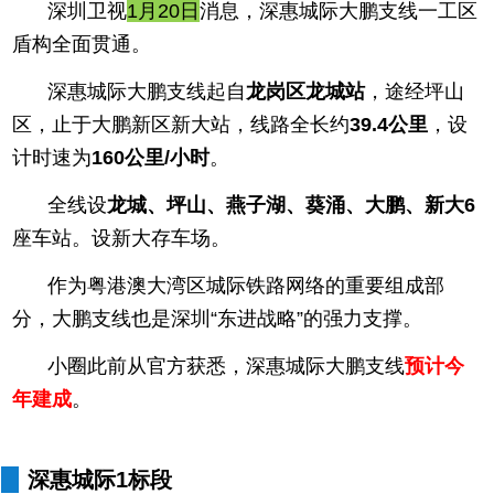
深圳卫视
1月20日
消息，深惠城际大鹏支线一工区
盾构全面贯通。
深惠城际大鹏支线起自
龙岗区龙城站
，途经坪山
区，止于大鹏新区新大站，线路全长约
39.4公里
，设
计时速为
160公里/小时
。
全线设
龙城、坪山、燕子湖、葵涌、大鹏、新大
6
座车站。设新大存车场。
作为粤港澳大湾区城际铁路网络的重要组成部
分，大鹏支线也是深圳“东进战略”的强力支撑。
小圈此前从官方获悉，深惠城际大鹏支线
预计今
年建成
。
深惠城际1标段