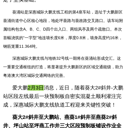
葵涌站是深惠城际大鹏支线工程的第4座车站，选址于大鹏新区
葵涌街道中心区核心地段，地处坪葵路与葵政路交叉路口。该车站附
属结构包含A、B、C、D四个出入口、两组风亭及两个疏散口。本次
首幅浇筑的“一字型”地连墙长度6米，厚度0.8米，墙身高度约16米，
钢筋笼重11.364吨。
深惠城际大鹏支线与地铁32号线一期将在葵涌站形成交汇。这
一重要交通枢纽的打造，将显著提升大鹏新区的区域交通能级，助力
粤港澳大湾区城际交通网络的完善。
爱大鹏
2月3日
消息，近日，随着葵大2
#斜井
-大鹏
站区段左线最后一块预制板自密实混凝土顺利灌注完
成，深惠城际大鹏支线轨道工程迎来关键性突破！
葵大2
#斜井至大鹏站
、燕葵1
#斜井至燕葵2
#斜
井
、坪山站至坪燕工作井三大区段预制板铺设作业全