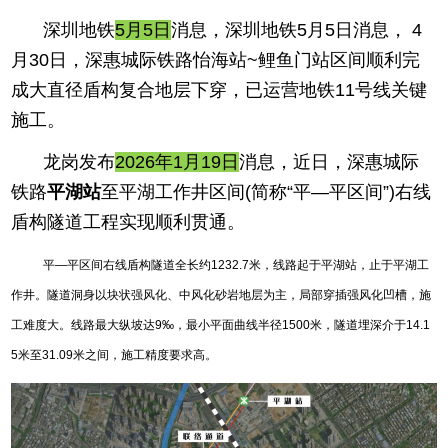
深圳地铁
5月5日
消息，深圳地铁5月5日消息， 4
月30日，深惠城际铁路怡海站~鲤鱼门站区间顺利完
成大直径盾构复合地层下穿，已运营地铁11号线关键
施工。
龙岗发布
2026年1月19日
消息，近日，深惠城际
铁路
平湖站
至平湖工作井区间(简称“平—平区间”)右线
盾构隧道工程实现顺利贯通。
平—平区间右线盾构隧道全长约1232.7米，线路起于平湖站，止于平湖工
作井。隧道洞身以块状强风化、中风化砂岩地层为主，局部穿插强风化凹槽，施
工难度大。线路最大纵坡达9‰，最小平面曲线半径1500米，隧道埋深介于14.1
5米至31.09米之间，施工精度要求高。