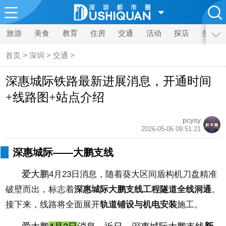
旅游
美食
教育
住房
交通
活动
探店
生活
首页
>
深圳
>
交通
>
深惠城际铁路最新进展消息，开通时间
+线路图+站点介绍
pcysy
2026-05-06 09:51:21
深惠城际——大鹏支线
爱大鹏
4月23日
消息，随着葵大区间盾构机刀盘精准
破壁而出，标志着
深
惠城际大鹏支线工程隧道全线洞通
。
接下来，线路将全面展开
轨道铺设与机电安装
施工。