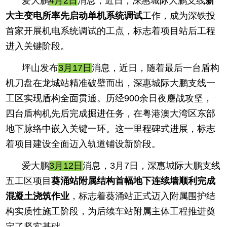
爱大鹏
4月2日
消息，近日，深惠城际大鹏支线
新
大主变电所率先启动单机系统调试
工作，成为深铁投
首家开展机电系统调试的工点，标志着项目站后工程
进入关键阶段。
坪山发布
3月17日
消息，近日，随着最后一台盾构
机刀盘在龙城站精准破壁而出，深惠城际大鹏支线一
工区实现盾构全面贯通。历经900余日夜鏖战攻坚，
四台盾构机先后完成掘进任务，在粤港澳大湾区东部
地下脉络中嵌入关键一环。这一里程碑式进展，标志
着项目建设全面迈入轨道铺设新阶段。
爱大鹏
3月12日
消息，3月7日，深惠城际大鹏支线
五工区项目
葵涌站附属结构首幅地下连续墙顺利完成
混凝土浇筑作业
，标志着葵涌站正式迈入附属围护结
构实质性施工阶段，为后续车站附属主体工程推进奠
定了坚实基础。