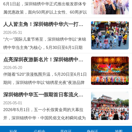
验、传统民俗互动、湖畔休闲度假等系列活
6月1日起，深圳锦绣中华正式推出银发群体专
动，让传统节日从“看得见”变成“玩得到”，为市
属优惠政策，面向50周岁以上女性、60周岁以
民游客打造一场兼具...
上男性推出半价游园优惠，以实际行动深化“文
人人皆主角！深圳锦绣中华六一打造全民童趣狂欢 ——邀你一起过六一
化惠民、旅游为民”，让更多长者走出家门、乐
2026-05-31
享生活、感受中华优秀传统文化魅力。据了
“六一”国际儿童节将至，深圳锦绣中华以“来锦
解，该惠民举措将贯穿整个6月，符合条件的
绣中华当主角”为核心，5月30日至6月1日期
长者可享景区门票半价优...
间，景区融合国潮文化、非遗体验与亲子互
点亮深圳夜游新名片！深圳锦绣中华“超级搭子节”开启城市潮玩夜生活
动，推出“人人当主角，人人过六一”系列沉浸
2026-05-20
式活动与多重优惠福利，让孩子尽情撒欢，让
伴随着“520”浪漫氛围升温，5月20日至6月1日
年轻人找回童真，让长者重温青春记忆，打造
期间，深圳锦绣中华以“锦绣星光夜”夜游品牌
一场属于全年龄段游客...
为核心引擎，结合景区正在火热举行的“锦绣国
深圳锦绣中华五一假期首日客流火爆！日夜联动非遗国潮持续升温鹏城
潮节”，推出了“超级搭子节”特别活动。该活动
2026-05-01
集“国风夜游+社交互动+沉浸演艺+烟火美食”于
2026年5月1日，五一小长假黄金周的大幕拉
一体，让传统文化与年轻潮流在夜色中碰撞出
开，深圳锦绣中华・中国民俗文化村瞬间成为
新的城市活...
欢乐的海洋，景区内处处人头攒动，热闹非
社保
公积金
居住证
身份证
地图