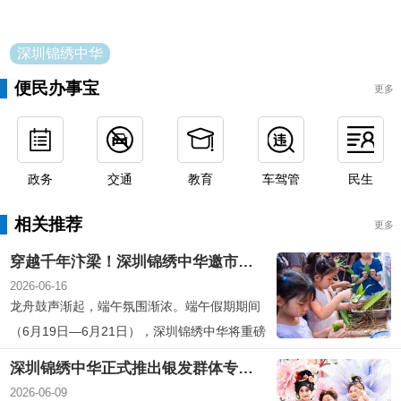
深圳锦绣中华
便民办事宝
更多
政务
交通
教育
车驾管
民生
相关推荐
更多
穿越千年汴梁！深圳锦绣中华邀市民共赴一场“会玩的端午”
2026-06-16
龙舟鼓声渐起，端午氛围渐浓。端午假期期间
（6月19日—6月21日），深圳锦绣中华将重磅
推出“2026端午龙舟节”，以“穿越北宋过端
深圳锦绣中华正式推出银发群体专属优惠政策，50周岁以上女性、60周岁以上男性半价游园
午”为主题，通过热血龙舟赛事、端午雅集体
2026-06-09