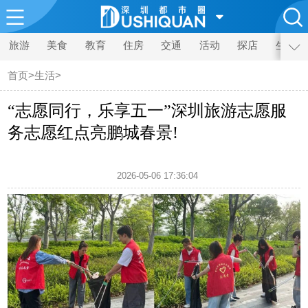
旅游
美食
教育
住房
交通
活动
探店
生活
首页
>
生活
>
“志愿同行，乐享五一”深圳旅游志愿服
务志愿红点亮鹏城春景!
2026-05-06 17:36:04