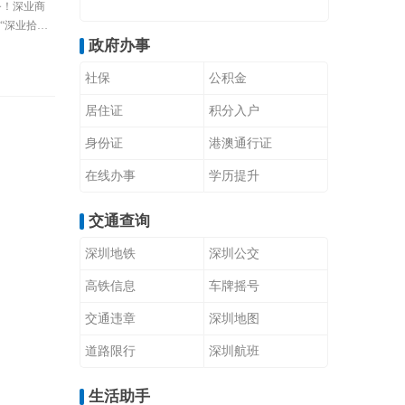
务！深业商
“深业拾
政府办事
有限公司
项目（以下简
社保
公积金
居住证
积分入户
身份证
港澳通行证
在线办事
学历提升
交通查询
深圳地铁
深圳公交
高铁信息
车牌摇号
交通违章
深圳地图
道路限行
深圳航班
生活助手