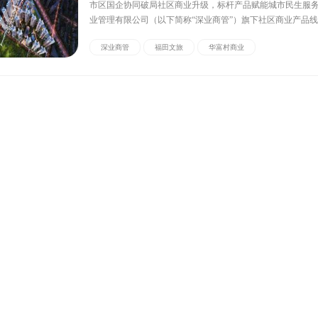
市区国企协同破局社区商业升级，标杆产品赋能城市民生服
业管理有限公司（以下简称“深业商管”）旗下社区商业产品线
集”正式落子福田区！此次深业商管携手深圳市福田文旅城服
深业商管
福田文旅
华富村商业
（以下简称“福田文旅城服”），中标华富村03地块公开招租
称“华富...