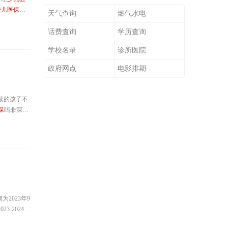
少儿医保
可
天气查询
燃气水电
保一档职工
。办理指南
话费查询
学历查询
学校名录
诊所医院
政府网点
电影排期
读的孩子不
保
吗非深户
2023年9
-2024学