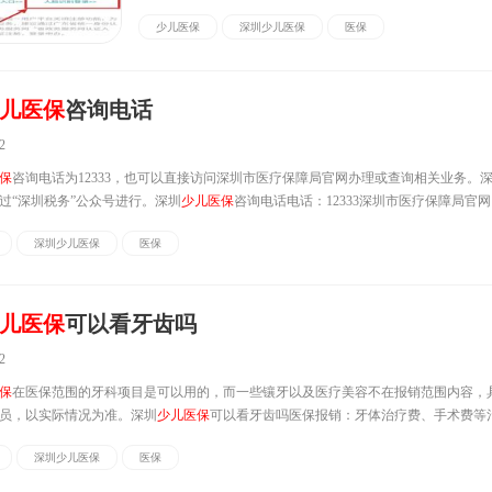
南，包括绑定条件和流程，以及如何使用的方法。深圳
少儿
少儿医保
深圳少儿医保
医保
母社保卡首先需要注意一点的是：深圳
少儿医保
是享受二档
孩子不能直接用...
儿医保
咨询电话
2
保
咨询电话为12333，也可以直接访问深圳市医疗保障局官网办理或查询相关业务。
过“深圳税务”公众号进行。深圳
少儿医保
咨询电话电话：12333深圳市医疗保障局官网：http
深圳
少儿医保
如何缴费微信搜索“深圳税务”微信公众号进入，选...
深圳少儿医保
医保
儿医保
可以看牙齿吗
2
保
在医保范围的牙科项目是可以用的，而一些镶牙以及医疗美容不在报销范围内容，
员，以实际情况为准。深圳
少儿医保
可以看牙齿吗医保报销：牙体治疗费、手术费等
报销规定，治疗性质的牙科治疗已纳入医保范围。主要有以下医疗项目：...
深圳少儿医保
医保