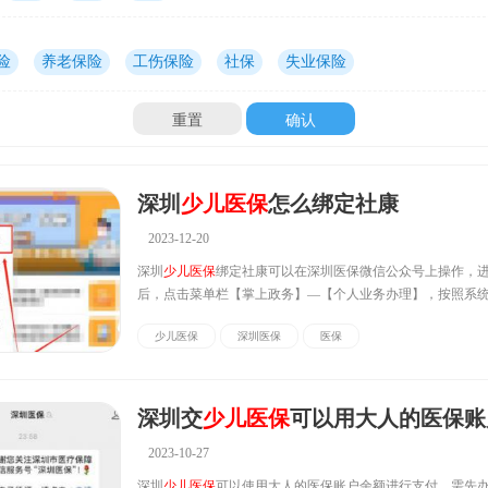
险
养老保险
工伤保险
社保
失业保险
重置
确认
深圳
少儿医保
怎么绑定社康
2023-12-20
深圳
少儿医保
绑定社康可以在深圳医保微信公众号上操作，
后，点击菜单栏【掌上政务】—【个人业务办理】，按照系
绑定或变更即可。具体步骤见正文。深圳
少儿医保
绑定社康
少儿医保
深圳医保
医保
步：微信进入“深圳医保”微信公众号，点此菜单栏【掌上政
业务办理】;第...
深圳交
少儿医保
可以用大人的医保账户余额吗，附
2023-10-27
深圳
少儿医保
可以使用大人的医保账户余额进行支付，需先