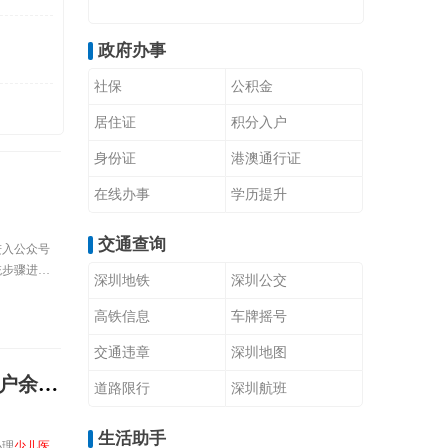
政府办事
社保
公积金
居住证
积分入户
身份证
港澳通行证
在线办事
学历提升
交通查询
进入公众号
统步骤进行
深圳地铁
深圳公交
指南第一
务】—【个人
高铁信息
车牌摇号
交通违章
深圳地图
办理步骤
道路限行
深圳航班
生活助手
办理
少儿医