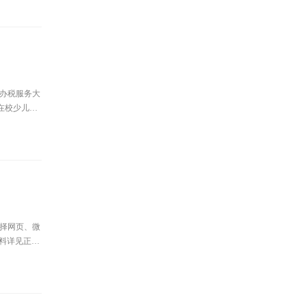
或办税服务大
在校少儿缴
选择网页、微
料详见正