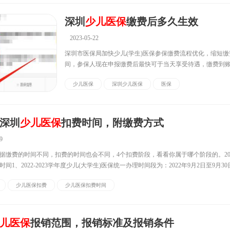
深圳
少儿医保
缴费后多久生效
2023-05-22
深圳市医保局加快少儿(学生)医保参保缴费流程优化，缩短缴
间，参保人现在申报缴费后最快可于当天享受待遇，缴费到
间压缩至1个工作日以内。查询缴费情况可通过深圳医保微信
少儿医保
深圳少儿医保
医保
行。深圳
少儿医保
缴费后多久生效为了及时有效解决参保人
入开展“走流程 ...
年深圳
少儿医保
扣费时间，附缴费方式
9
据缴费的时间不同，扣费的时间也会不同，4个扣费阶段，看看你属于哪个阶段的。20
时间1、2022-2023学年度少儿(大学生)医保统一办理时间段为：2022年9月2日至9月3
9月2日-30日)参保和缴费到账的：费款属期为2022年9月至2023年8月...
少儿医保扣费
少儿医保扣费时间
儿医保
报销范围，报销标准及报销条件