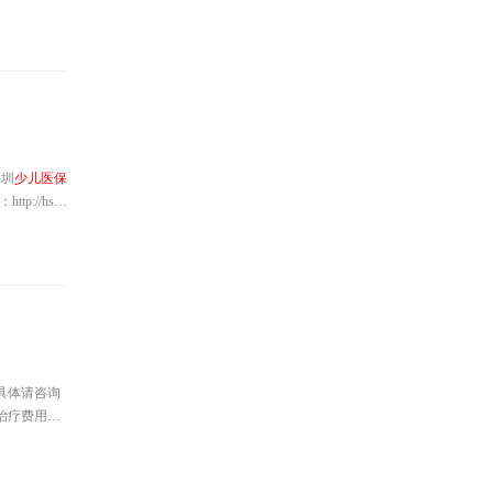
医保
绑定父
医保待遇，
深圳
少儿医保
://hsa.
具体请咨询
治疗费用目