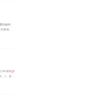
费到账时
账可查询时
公众号进
的诉求，深
22年深圳
少
0日。2、在统