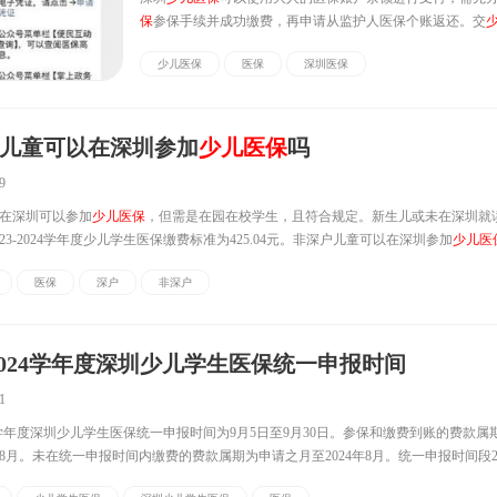
保
参保手续并成功缴费，再申请从监护人医保个账返还。交
以用大人的医保账户余额吗可以。自2022年12月起，深圳医
少儿医保
医保
深圳医保
参保人个人账户可用于支付子女参加
少儿医保
的个人缴费哟
父母或监护人需...
儿童可以在深圳参加
少儿医保
吗
9
在深圳可以参加
少儿医保
，但需是在园在校学生，且符合规定。新生儿或未在深圳就
23-2024学年度少儿学生医保缴费标准为425.04元。非深户儿童可以在深圳参加
少儿医
保
少儿医保
。但是需要是在园在校学生，本市托幼所、幼儿园、小学、初...
医保
深户
非深户
3-2024学年度深圳少儿学生医保统一申报时间
1
024学年度深圳少儿学生医保统一申报时间为9月5日至9月30日。参保和缴费到账的费款属期为
年8月。未在统一申报时间内缴费的费款属期为申请之月至2024年8月。统一申报时间段2023
生医保统一申报时间段为9月5日-9月30日————————在统一申报...