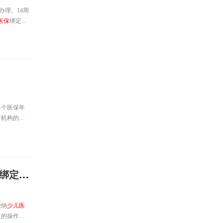
办理。14周
医保
绑定社
每个医保年
疗机构的无
参考正文。
定点医疗机
南图解）
缴纳
少儿医
道的操作指