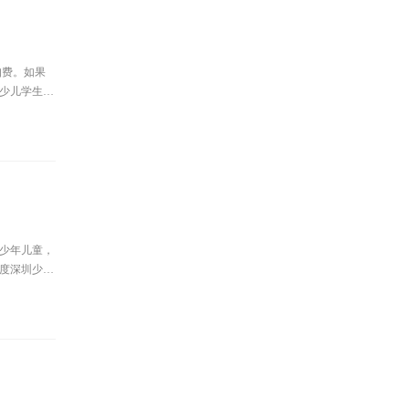
扣费。如果
圳少儿学生医
籍少年儿童，
年度深圳少儿