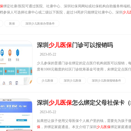
保
绑定社康/医院可通过医院、社康中心、深圳社保局网站或社保机构自助服务终端机
档参保人可选择社康中心或二级以下医院，超过14周岁只能绑定社康中心。深圳
少儿
么变更1、参保人可以直接到所要绑定其门诊就医的医院或社康中心进行绑...
医保
深圳少儿医保办理条件
深圳
少儿医保
门诊可以报销吗
2023-05-22
少儿参保的普通门诊在绑定的定点医疗机构就医可以报销，
度有1000元额度的社区门诊统筹基金可使用，未绑定定点医
法享受医疗保险门诊待遇，绑定方式有三种，具体操作步骤
少儿医保
深圳少儿医保
深圳少儿医保报销条件
深圳
少儿医保
门诊可以报销吗参保少儿的普通门诊在绑定的
构就医可以报销...
深圳
少儿医保
怎么绑定父母社保卡（绑定家庭通道操作指
2023-05-22
如果想让孩子使用父母医保个人账户里的钱，需要先为孩子
保
，并绑定家庭通道。本文介绍了深圳
少儿医保
绑定家庭通