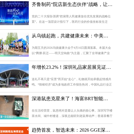
城潮牌新风向。此次签约也标志着美林M·LIVE天地在潮牌运
齐鲁制药“院店新生态伙伴”战略，让健康服务“全程在线”
动业态的战略布局上迈出关键一步，也为天河区乃至广...
党的二十大报告强调“把保障人民健康放在优先发展的战略位
置”。在这一顶层设计指引下，医药行业的价值坐标发生迁
移：衡量一个企业、一种模式的最终价值，不在于其规模或增
速，而在于它能否真正惠及患者。然而，现实中的患者却常常
从乌镇起跑，共建健康未来：中美华东伤科灵谱写生态新篇章
面临三重困境：大医院人满为患，诊疗体验被迫“碎片...
为期五天的2026乌镇健康大会于4月16日圆满落幕。本届大会
以“腾挪·跃迁——明天交响曲”为主题，汇聚了全球健康产业
的思想者与践行者，共同探讨行业变局下的新生之道。作为深
度参与者，中美华东凭借一系列精心策划的活动——从燃动全
年增长23.2%！深圳礼品家居展见证潮玩从“玩具”到“情绪搭子”的跨越
场的“伤科灵健康跑”，到专业深入的专场会议，再...
送礼不再只是“应景”而开始“走心”，礼物就开始承载起情感共
鸣。“情绪经济”成为多地政府工作报告热词，中国礼品行业正
在经历由功能价值向情绪价值的跃迁。艾媒咨询发布的
《2025-2029年中国情绪经济消费趋势洞察报告》显示，2024
深港鼠患克星来了！海富BRT智能捕鼠器，干净卫生超省心！
年我国“情绪经济”市场规模已达2.31万亿元，预计20...
在生活经营里，鼠患绝对是最让人头痛的烦心事。深圳写字楼
茶水间、城中村楼道，深夜总能听到老鼠窜动声；香港茶餐厅
后厨、唐楼储物间，老鼠啃食食材、咬坏线路是常事，传统捕
鼠夹易误伤，搞得大家很不方便；粘鼠板清理起来不方便还留
趋势首发，智选未来：2026 GGE深圳跨境出海博览会即将启幕，区域市场深度论坛赋能卖家
异味。为破解鼠患难题，深耕深港环境卫生十多年的...