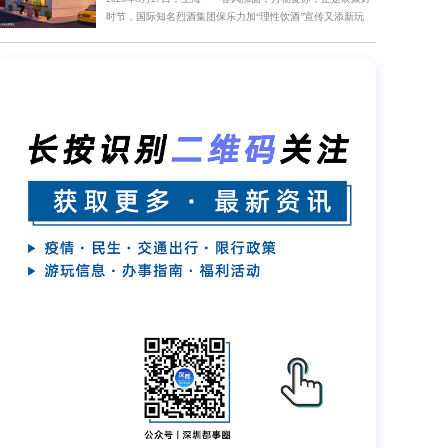
时节，国际知名烈酒集团保乐力加“理性饮酒”宣传又添新玩
法。今日，保乐力加中国正式发起“春风正好 碰杯不碰方向
盘”主题宣传活动。活动以线上线下相结合的形式，登陆北
京、成都、杭州、武汉、深圳五大城市，引导公众在欢聚...