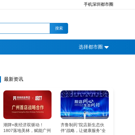
手机深圳都市圈
搜索
选择都市圈
最新资讯
潮牌×夜经济双驱动！
齐鲁制药“院店新生态伙
1807落地美林，赋能广州
伴”战略，让健康服务“全