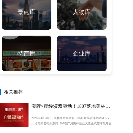
景点库
人物库
特产库
企业库
相关推荐
潮牌×夜经济双驱动！1807落地美林，赋能广州潮流新生态
2026年4月20日，美林商旅集团旗下核心商业项目美林M·LIVE
天地与知名街头潮牌1807在广州美林基业大厦正式签署战略合
作协议，宣布1807广州首店将入驻美林M·LIVE天地，开启羊