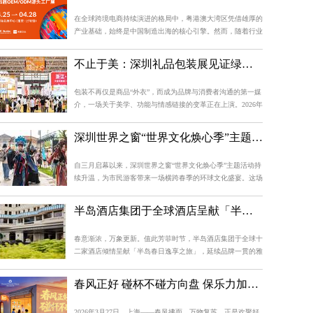
在全球跨境电商持续演进的格局中，粤港澳大湾区凭借雄厚的
产业基础，始终是中国制造出海的核心引擎。然而，随着行业
进入深度调整期，选品同质化、供应链稳定性、平台政策多
变、新兴市场开拓难，成为当前跨境卖家普遍面临的四大挑
不止于美：深圳礼品包装展见证绿色环保与奢侈品包装的“双生花”
战。在此背景下，2026 GGE深圳跨境出海博览会（以下简...
包装不再仅是商品“外衣”，而成为品牌与消费者沟通的第一媒
介，一场关于美学、功能与情感链接的变革正在上演。2026年
4月25—28日，备受瞩目的第12届深圳礼品、消费品包装及印
刷展（以下简称“深圳礼品包装展”）将在深圳国际会展中心
深圳世界之窗“世界文化焕心季”主题活动持续升温，清明假期限定活动即将登场
（宝安）13号馆盛大启幕。本届展会与亚洲极具影响...
自三月启幕以来，深圳世界之窗“世界文化焕心季”主题活动持
续升温，为市民游客带来一场横跨春季的环球文化盛宴。这场
集潮流音乐、非遗文化、国风武侠、环球风情于一体的春日盛
宴，将在清明假期率先迎来高潮。其中，从商周走来的非遗傩
半岛酒店集团于全球酒店呈献「半岛春日逸享之旅」 诚邀宾客品味盎然春意，共赴优雅旅程
戏将以全新姿态“觉醒”，国民级游戏《逆水寒》...
春意渐浓，万象更新。值此芳菲时节，半岛酒店集团于全球十
二家酒店倾情呈献「半岛春日逸享之旅」，延续品牌一贯的雅
致格调与待客之道，为宾客打造更加从容舒适的尊享体验。半
岛酒店集团于全球十二家酒店倾情呈献「半岛春日逸享之旅」
春风正好 碰杯不碰方向盘 保乐力加中国携手全国百家酒吧共同倡导“酒后不驾车”
从弹性灵活的“半岛时间”，到悦动味蕾、焕活身心...
2026年3月27日，上海——春风拂面，万物复苏，正是欢聚好