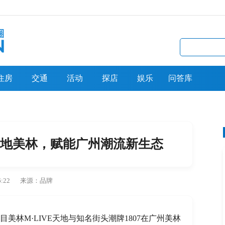
住房
交通
活动
探店
娱乐
问答库
7落地美林，赋能广州潮流新生态
6:22
品牌
目美林M·LIVE天地与知名街头潮牌1807在广州美林