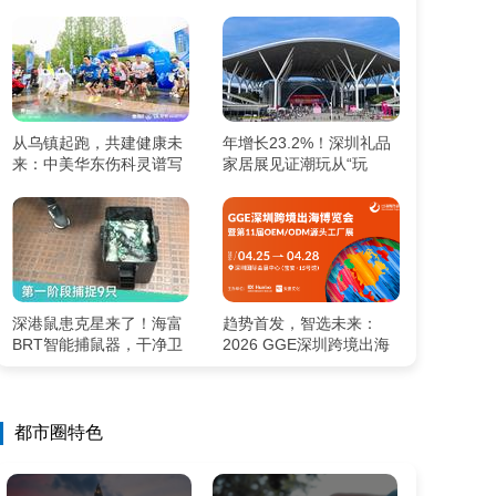
潮流新生态
程在线”
从乌镇起跑，共建健康未
年增长23.2%！深圳礼品
来：中美华东伤科灵谱写
家居展见证潮玩从“玩
生态新篇章
具”到“情绪搭子”的跨越
深港鼠患克星来了！海富
趋势首发，智选未来：
BRT智能捕鼠器，干净卫
2026 GGE深圳跨境出海
生超省心！
博览会即将启幕，区域市
场深度论坛赋能卖家
都市圈特色