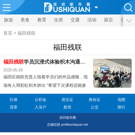
旅游
美食
教育
住房
交通
活动
探店
生活
首页
>
福田残联
福田残联
福田残联
学员沉浸式体验积木沟通课 创新培训模式如“互联网+”赋能多元成长
2025-05-29
福田区残联负责人指着学员们的作品感慨，现
场有人用彩虹积木拼出 "希望下次课程还能参
加 "，有人用小人仔搭配阶梯积木象征 "想在职
社保
公积金
居住证
身份证
地图
场步步高升 "。
违章
入深户
航班
公交
限行
深圳都市圈
总编信箱 pm#dushiquan.net