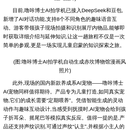
目前,噜咔博士AI拍学机已接入DeepSeek和豆包,
新增了AI对话功能,支持8个不同角色的趣味语音互
动。游客带领孩子现场拍摄和识别展厅内物品,能够即
时获取详细介绍与延伸知识,让这一趟旅程不仅是一次
简单的参观,更是一场实现儿童启蒙的知识探索之旅。
(图:噜咔博士AI拍学机自动生成赤坎博物馆漫画风
照片)
此外,现场的国内新款养成系AI宠物——噜咔博士
AI宠物同样值得期待。产品专为儿童打造,如同真实宠
物,它们的成长需要“定期喂养”。凭借智能生成的灵动
动作与趣味互动设计,当感受到抚摸时,AI宠物会给到孩
子折耳朵、摇尾巴等模拟真实反应。值得一提的是,产
品还支持声纹识别,可通过声纹“认主”,并根据小主人的