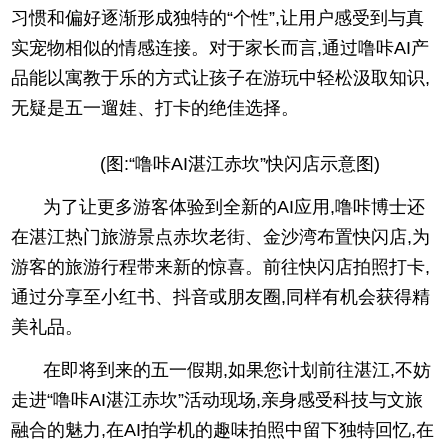
习惯和偏好逐渐形成独特的“个性”,让用户感受到与真
实宠物相似的情感连接。对于家长而言,通过噜咔AI产
品能以寓教于乐的方式让孩子在游玩中轻松汲取知识,
无疑是五一遛娃、打卡的绝佳选择。
(图:“噜咔AI湛江赤坎”快闪店示意图)
为了让更多游客体验到全新的AI应用,噜咔博士还
在湛江热门旅游景点赤坎老街、金沙湾布置快闪店,为
游客的旅游行程带来新的惊喜。前往快闪店拍照打卡,
通过分享至小红书、抖音或朋友圈,同样有机会获得精
美礼品。
在即将到来的五一假期,如果您计划前往湛江,不妨
走进“噜咔AI湛江赤坎”活动现场,亲身感受科技与文旅
融合的魅力,在AI拍学机的趣味拍照中留下独特回忆,在