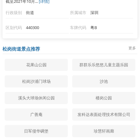
截至2021年10月...
[详情]
行政级别
街道
所属城市
深圳
区划代码
440300
车牌代码
粤B
更多
松岗街道景点推荐
花果山公园
群群乐乐悠悠儿童主题乐园
松岗沙浦门球场
沙池
溪头大球场休闲公园
楼岗公园
广善庵
发科达表面处理技术有限公司
日军侵华碉堡
珍慧轩画廊