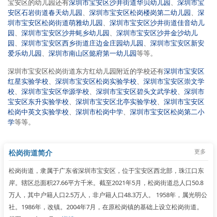
宝安区的幼儿园还有
深圳市宝安区沙井街道华贝幼儿园
、
深圳市宝
安区石岩街道春天幼儿园
、
深圳市宝安区松岗楼岗第二幼儿园
、
深
圳市宝安区松岗街道萌雅幼儿园
、
深圳市宝安区沙井街道佳音幼儿
园
、
深圳市宝安区沙井蚝乡幼儿园
、
深圳市宝安区沙井金沙幼儿
园
、
深圳市宝安区西乡街道庄边金庄园幼儿园
、
深圳市宝安区新安
爱乐幼儿园
、
深圳市南山区懿府第一幼儿园
等等。
深圳市宝安区松岗街道东方红幼儿园附近的学校还有
深圳市宝安区
红星实验学校
、
深圳市宝安区松岗实验学校
、
深圳市宝安区崇文学
校
、
深圳市宝安区华源学校
、
深圳市宝安区碧头文武学校
、
深圳市
宝安区东升实验学校
、
深圳市宝安区北亭实验学校
、
深圳市宝安区
松岗中英文实验学校
、
深圳市松岗中学
、
深圳市宝安区松岗第二小
学
等等。
更多
松岗街道简介
松岗街道，隶属于广东省深圳市宝安区，位于宝安区西北部，珠江口东
岸。辖区总面积27.66平方千米。截至2021年5月，松岗街道总人口50.8
万人，其中户籍人口2.5万人，非户籍人口48.3万人。 1958年，属光明公
社。1986年，改镇。2004年7月，在原松岗镇的基础上设立松岗街道。