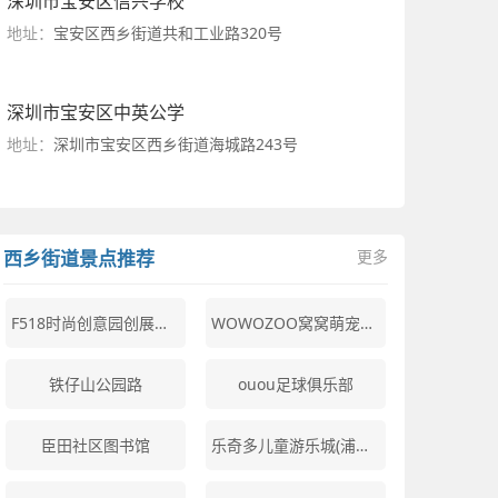
深圳市宝安区信兴学校
地址：
宝安区西乡街道共和工业路320号
深圳市宝安区中英公学
地址：
深圳市宝安区西乡街道海城路243号
西乡街道景点推荐
更多
F518时尚创意园创展中心
WOWOZOO窝窝萌宠乐园 (宝安大仟里购物中心店)
铁仔山公园路
ouou足球俱乐部
臣田社区图书馆
乐奇多儿童游乐城(浦蒲街店)