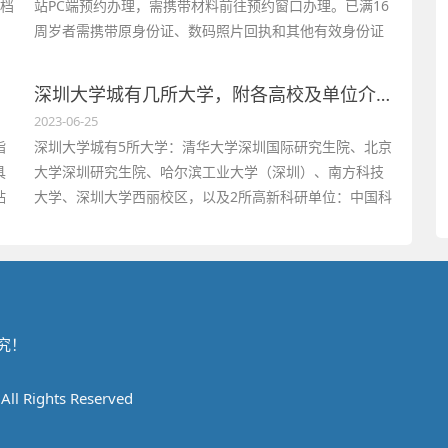
一档
站PC端预约办理，需携带材料前往预约窗口办理。已满16
周岁者需携带原身份证、数码照片回执和其他有效身份证
件；未满16周岁者还需携带监护人证明材料。
深圳大学城有几所大学，附各高校及单位介绍
2023-06-25
指
深圳大学城有5所大学：清华大学深圳国际研究生院、北京
具
大学深圳研究生院、哈尔滨工业大学（深圳）、南方科技
贴
大学、深圳大学西丽校区，以及2所高新科研单位：中国科
学院深圳先进技术研究院、国家超级计算深圳中心。
究！
 Rights Reserved