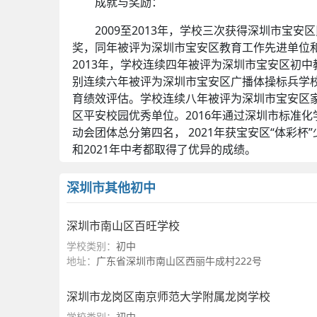
成就与奖励：
2009至2013年，学校三次获得深圳市宝安区
奖，同年被评为深圳市宝安区教育工作先进单位和
2013年，学校连续四年被评为深圳市宝安区初中教
别连续六年被评为深圳市宝安区广播体操标兵学校
育绩效评估。学校连续八年被评为深圳市宝安区家
区平安校园优秀单位。2016年通过深圳市标准化
动会团体总分第四名， 2021年获宝安区“体彩杯”少
和2021年中考都取得了优异的成绩。
深圳市其他初中
宝安区的初中还有
深圳市龙华区教育科学研究院
一学校
、
深圳市宝安区龙田学校
、
深圳市宝安区
深圳市南山区百旺学校
乡实验学校
、
深圳市宝安区湖光学校
、
深圳市宝
学校类别：
初中
地址：
广东省深圳市南山区西丽牛成村222号
深圳市宝安区信兴学校附近的学校还有
深圳市宝
宝安区龙山学校
、
深圳市宝安区振兴学校
、
深圳
深圳市龙岗区南京师范大学附属龙岗学校
海湾中学
、
深圳市桃源居中澳实验学校
、
深圳市
学校类别：
初中