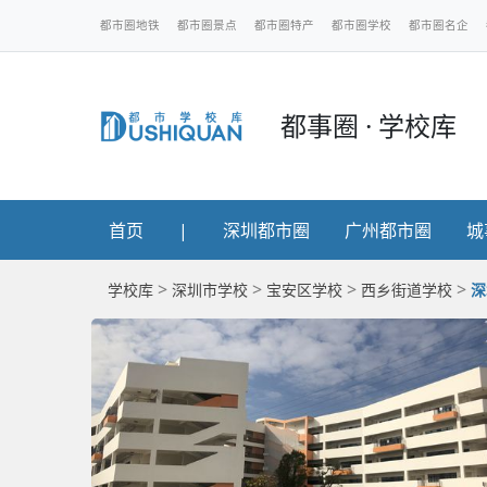
都市圈地铁
都市圈景点
都市圈特产
都市圈学校
都市圈名企
都事圈 · 学校库
首页
|
深圳都市圈
广州都市圈
城
>
>
>
>
学校库
深圳市学校
宝安区学校
西乡街道学校
深