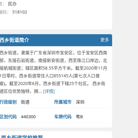
者：
民办
编码：
518102
西乡街道简介
更多
西乡街道，隶属于广东省深圳市宝安区，位于宝安区西南
部，东接石岩街道，南接新安街道，西至珠江口岸边，北
接航城街道；辖区面积58.55平方千米。截至2020年11月
1日零时，西乡街道常住人口855145人(第七次人口普
查)。截至2020年6月，西乡街道下辖25个社区。 西乡街
道区位优势独特，拥...
[详情]
行政级别
街道
所属城市
深圳
区划代码
440300
车牌代码
粤B
西乡街道学校推荐