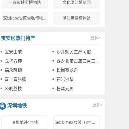
一雍紫砂壶博物馆
文化潮汕博览园
深圳市宝安区宝弘博物馆
潮汕民俗博物馆
宝安区热门特产
更多>
宝安山歌
沙井蚝民生产习俗
龙华方柿
西乡北帝古庙三月三庙会
福永醒狮
松岗赛龙舟
喜上喜腊肠
石岩沙梨
公明荔枝
粉丝元贝
更多>
深圳地铁
深圳地铁1号线
深圳地铁2号线（8号线）