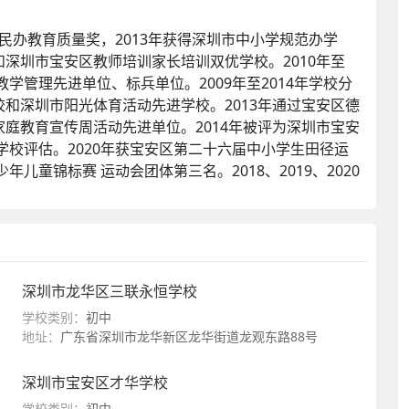
民办教育质量奖，2013年获得深圳市中小学规范办学
深圳市宝安区教师培训家长培训双优学校。2010年至
学管理先进单位、标兵单位。2009年至2014年学校分
和深圳市阳光体育活动先进学校。2013年通过宝安区德
庭教育宣传周活动先进单位。2014年被评为深圳市宝安
学校评估。2020年获宝安区第二十六届中小学生田径运
年儿童锦标赛 运动会团体第三名。2018、2019、2020
附属中学
、
深圳市宝安区燕川实验学校
、
深圳市宝安区和
红星实验学校
、
深圳市宝安区航星学校
、
深圳市宝安区西
深圳市龙华区三联永恒学校
安区海乐实验学校
、
深圳市宝安区航瑞中学
等等。
学校类别：
初中
地址：
广东省深圳市龙华新区龙华街道龙观东路88号
安区西乡实验学校
、
华中师范大学宝安附属学校
、
深圳市
市宝安区金碧实验学校
、
深圳市宝安区永联学校
、
深圳市
深圳市宝安区才华学校
西乡中学
等等。
学校类别：
初中