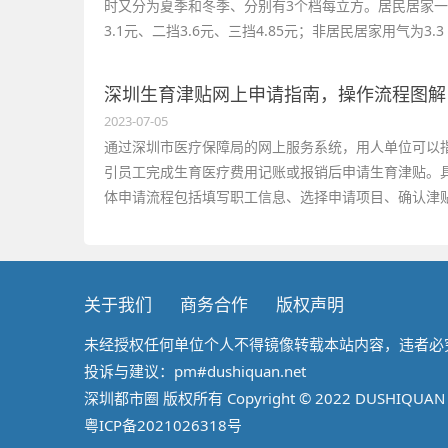
时又分为夏季和冬季、分别有3个档每立方。居民居家
3.1元、二挡3.6元、三挡4.85元；非居民居家用气为3.3
元、4.78元等。详情点击全文阅读~！
深圳生育津贴网上申请指南，操作流程图解
2023-07-05
通过深圳市医疗保障局的网上服务系统，用人单位可以
引员工完成生育医疗费用记账或报销后申请生育津贴。
体申请流程包括填写职工信息、选择申请项目、确认津
金额等步骤，最后等待审核结果。
关于我们
商务合作
版权声明
未经授权任何单位个人不得镜像转载本站内容，违者必
投诉与建议：pm#dushiquan.net
深圳都市圈 版权所有 Copyright © 2022 DUSHIQUAN All
粤ICP备2021026318号