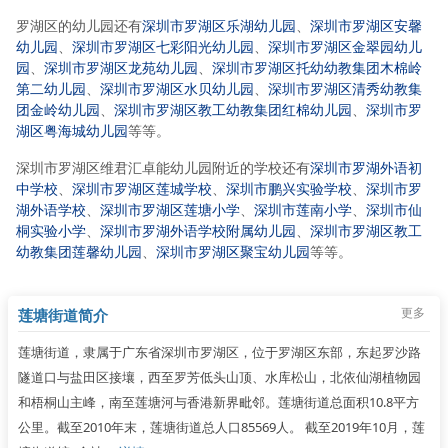
罗湖区的幼儿园还有
深圳市罗湖区乐湖幼儿园
、
深圳市罗湖区安馨
幼儿园
、
深圳市罗湖区七彩阳光幼儿园
、
深圳市罗湖区金翠园幼儿
园
、
深圳市罗湖区龙苑幼儿园
、
深圳市罗湖区托幼幼教集团木棉岭
第二幼儿园
、
深圳市罗湖区水贝幼儿园
、
深圳市罗湖区清秀幼教集
团金岭幼儿园
、
深圳市罗湖区教工幼教集团红棉幼儿园
、
深圳市罗
湖区粤海城幼儿园
等等。
深圳市罗湖区维君汇卓能幼儿园附近的学校还有
深圳市罗湖外语初
中学校
、
深圳市罗湖区莲城学校
、
深圳市鹏兴实验学校
、
深圳市罗
湖外语学校
、
深圳市罗湖区莲塘小学
、
深圳市莲南小学
、
深圳市仙
桐实验小学
、
深圳市罗湖外语学校附属幼儿园
、
深圳市罗湖区教工
幼教集团莲馨幼儿园
、
深圳市罗湖区聚宝幼儿园
等等。
更多
莲塘街道简介
莲塘街道，隶属于广东省深圳市罗湖区，位于罗湖区东部，东起罗沙路
隧道口与盐田区接壤，西至罗芳低头山顶、水库松山，北依仙湖植物园
和梧桐山主峰，南至莲塘河与香港新界毗邻。莲塘街道总面积10.8平方
公里。截至2010年末，莲塘街道总人口85569人。 截至2019年10月，莲