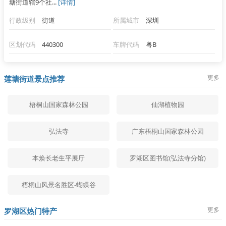
塘街道辖9个社...
[详情]
行政级别
街道
所属城市
深圳
区划代码
440300
车牌代码
粤B
更多
莲塘街道景点推荐
梧桐山国家森林公园
仙湖植物园
弘法寺
广东梧桐山国家森林公园
本焕长老生平展厅
罗湖区图书馆(弘法寺分馆)
梧桐山风景名胜区-蝴蝶谷
更多
罗湖区热门特产