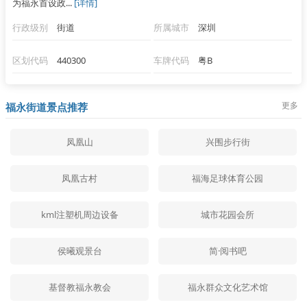
为福永首设政...
[详情]
行政级别
街道
所属城市
深圳
区划代码
440300
车牌代码
粤B
更多
福永街道景点推荐
凤凰山
兴围步行街
凤凰古村
福海足球体育公园
kml注塑机周边设备
城市花园会所
侯曦观景台
简·阅书吧
基督教福永教会
福永群众文化艺术馆