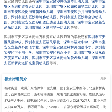
宝安区的幼儿园还有
深圳市宝安区沙井街道华贝幼儿园
、
深圳市宝
安区石岩街道春天幼儿园
、
深圳市宝安区松岗楼岗第二幼儿园
、
深
圳市宝安区松岗街道萌雅幼儿园
、
深圳市宝安区沙井街道佳音幼儿
园
、
深圳市宝安区沙井蚝乡幼儿园
、
深圳市宝安区沙井金沙幼儿
园
、
深圳市宝安区西乡街道庄边金庄园幼儿园
、
深圳市宝安区新安
爱乐幼儿园
、
深圳市南山区懿府第一幼儿园
等等。
深圳市宝安区福永街道万科曼京幼儿园附近的学校还有
深圳市宝安
区凤凰学校
、
深圳市宝安区福民学校
、
深圳市福永中学
、
深圳市宝
安区立新湖外国语学校
、
深圳市宝安区红树林外国语小学
、
深圳市
宝安区下十围小学
、
深圳市宝安区福永小学
、
深圳市宝安区福永白
石厦第三幼儿园
、
深圳市宝安区福永街道迪爱希幼儿园
、
深圳市宝
安区新桥街道阳光宝贝幼儿园
等等。
更多
福永街道简介
福永街道，隶属广东省深圳市宝安区，位于宝安区中西部，北连新桥街
道，西南频珠江口，西邻福海街道，东南与航城街道相接。辖区总面积
37.6平方千米。截至2019年末，福永街道常住人口28.72万人，其中户籍
人口4.18万人。 明万历三年（1575年），在福永圩设置福永巡检司，此