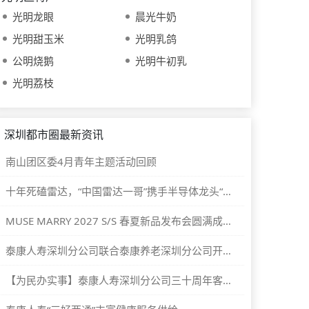
光明龙眼
晨光牛奶
光明甜玉米
光明乳鸽
公明烧鹅
光明牛初乳
光明荔枝
深圳都市圈最新资讯
南山团区委4月青年主题活动回顾
十年死磕雷达，“中国雷达一哥”携手半导体龙头“重新发明毫米波”
MUSE MARRY 2027 S/S 春夏新品发布会圆满成功！
泰康人寿深圳分公司联合泰康养老深圳分公司开展大暑慰问快递站点暨金融教育宣传活动
【为民办实事】泰康人寿深圳分公司三十周年客服节“大医公益行”