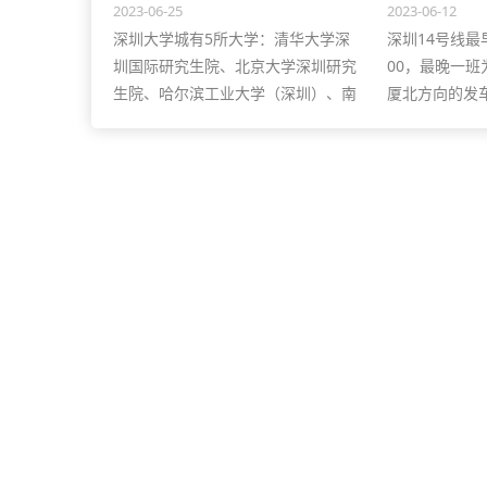
等。详情点击全文阅读~！
2023-06-25
16周岁者还
2023-06-12
深圳大学城有5所大学：清华大学深
深圳14号线最
圳国际研究生院、北京大学深圳研究
00，最晚一班
生院、哈尔滨工业大学（深圳）、南
厦北方向的发车时
方科技大学、深圳大学西丽校区，以
往沙田方向的发车
及2所高新科研单位：中国科学院深
23:00。
圳先进技术研究院、国家超级计算深
圳中心。