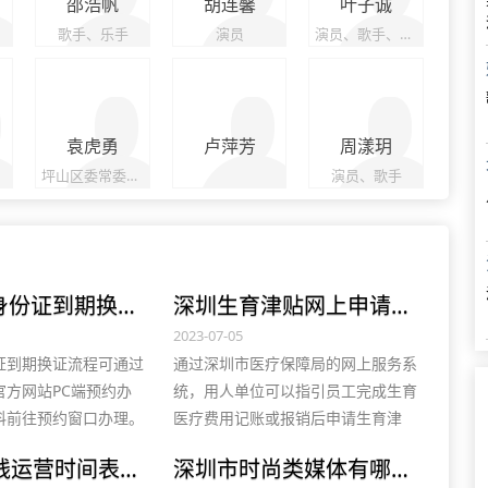
邵浩帆
胡连馨
叶子诚
歌手、乐手
演员
演员、歌手、舞者
袁虎勇
卢萍芳
周漾玥
坪山区委常委，坪山区人民政府常务副区长、党组副书记
演员、歌手
深圳异地身份证到期换证流程，附所需材料
深圳生育津贴网上申请指南，操作流程图解
2023-07-05
证到期换证流程可通过
通过深圳市医疗保障局的网上服务系
官方网站PC端预约办
统，用人单位可以指引员工完成生育
料前往预约窗口办理。
医疗费用记账或报销后申请生育津
者需携带原身份证、数码
贴。具体申请流程包括填写职工信
深圳14号线运营时间表，最新线路图及开通时间
深圳市时尚类媒体有哪些？可参加活动能发稿的媒体清单
他有效身份证件；未满
息、选择申请项目、确认津贴金额等