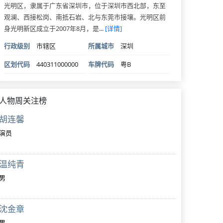
光明区，隶属于广东省深圳市，位于深圳市西北部，东至
观澜、西接松岗、南抵石岩、北与东莞市接壤。光明区前
身光明新区成立于2007年8月，是...
[详情]
行政级别
市辖区
所属城市
深圳
区划代码
440311000000
车牌代码
粤B
人物周关注榜
胡连馨
演员
温纯青
男
沈金章
男