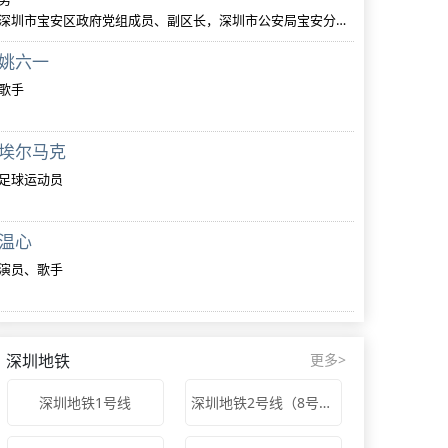
深圳市宝安区政府党组成员、副区长，深圳市公安局宝安分局党委书记、局长、督察长，区委政法委第一副书记
姚六一
歌手
埃尔马克
足球运动员
温心
演员、歌手
深圳地铁
更多>
深圳地铁1号线
深圳地铁2号线（8号线）