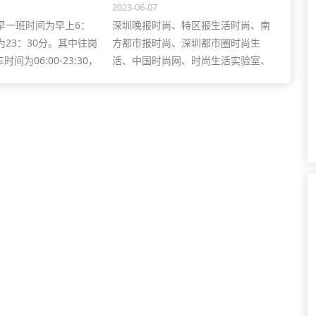
需携带监护人证明材料。
步骤，最后等待审核结果。
2023-06-07
早一班时间为早上6：
深圳晚报时尚、特区报生活时尚、南
为23：30分。其中往岗
方都市报时尚、深圳都市圈时尚生
间为06:00-23:30，
活、中国时尚网、时尚生活实验室、
时间为06:00-
时尚日报、时尚生活网等。