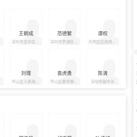
王朝成
范德繁
谭权
长
深圳市龙华区政府副区长
深圳市罗湖区区长、党组书记
光明区区政府副区长、党组成员
刘理
袁虎勇
陈清
长
坪山区人民政府副区长、党组成员
坪山区委常委，坪山区人民政府常务副区长、党组副书记
深圳市副市长