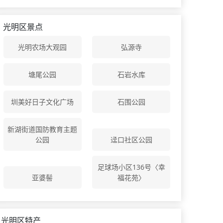
光明区景点
光明农场大观园
弘源寺
塘尾公园
石岩水库
圳美好日子文化广场
石围公园
新湖街道国防教育主题
公园
迳口社区公园
足球场小区136号〈幸
亚婆髻
福花苑〉
光明区特产