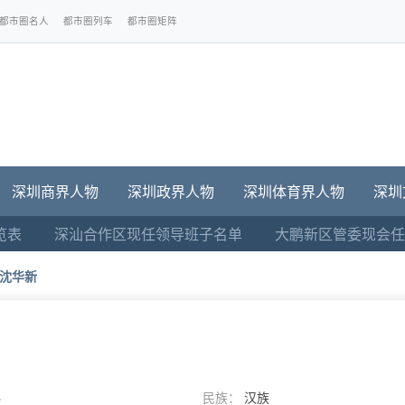
都市圈名人
都市圈列车
都市圈矩阵
深圳商界人物
深圳政界人物
深圳体育界人物
深圳
览表
深汕合作区现任领导班子名单
大鹏新区管委现会任
沈华新
男
民族：
汉族