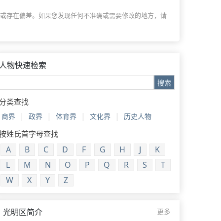
过时或存在偏差。如果您发现任何不准确或需要修改的地方，请
人物快速检索
搜索
分类查找
|
|
|
|
商界
政界
体育界
文化界
历史人物
按姓氏首字母查找
A
B
C
D
F
G
H
J
K
L
M
N
O
P
Q
R
S
T
W
X
Y
Z
光明区简介
更多