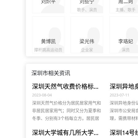
刘炽平
刘些宁
周二珂
歌手、演员
主播、歌手
黄博凯
梁光伟
李珞妃
撑杆跳高运动员
企业家
演员
深圳市相关资讯
深圳天然气收费价格标准多少？2023官方煤气价格及客服电话
2023-08-04
2023-07-11
深圳天然气价格分为居民居家用气和
深圳异地身份
非居民居家用气；同时又分为夏季和
深圳市公安局
冬季、分别有3个档每立方。居民居
理，需携带材
家一档3.1元、二挡3.6元、三挡4.85
已满16周岁
深圳大学城有几所大学，附各高校及单位介绍
元；非居民居家用气为3.3元、4.78元
照片回执和其