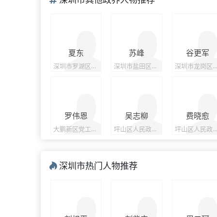
夏东
苏峰
谷更军
深圳市罗湖区副区长、党组成员
深圳市盐田区政府副区长
深圳市龙岗区副区
罗伟恩
吴志柳
费晓愈
大鹏新区党工委委员，管委会副主任
坪山区人民政府副区长、党组成员，兼任中共深圳市坪山区委教育工作委员会书记、深圳市坪山区教育局党组书记
坪山区人民政府副区
深圳市热门人物推荐