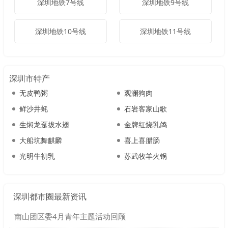
深圳地铁7号线
深圳地铁9号线
深圳地铁10号线
深圳地铁11号线
深圳市特产
无皮鸭粥
观澜狗肉
鲜沙井蚝
石岩客家山歌
生焖龙趸拔水翅
金牌红烧乳鸽
大船坑舞麒麟
喜上喜腊肠
光明牛初乳
苏武牧羊火锅
深圳都市圈最新资讯
南山团区委4月青年主题活动回顾