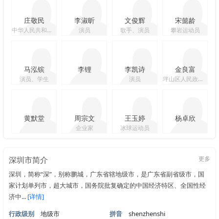
庄敬民
李淑昕
文俊辉
宋懿龄
中华人民共和国船舶检验局广州办事处主任
演员
歌手、演员
攀岩运动员
马泓镔
李锂
李凯诗
金良富
演员、学生
演员
坪山区人民政府副区长、党组成员
黄默堂
周宗文
王玉婷
杨卓欣
企业家
冰球运动员
深圳市简介
更多
深圳，简称“深”，别称鹏城，广东省辖地级市，是广东省副省级市，国
家计划单列市，超大城市，国务院批复确定的中国经济特区、全国性经
济中...
[详情]
行政级别
地级市
拼音
shenzhenshi