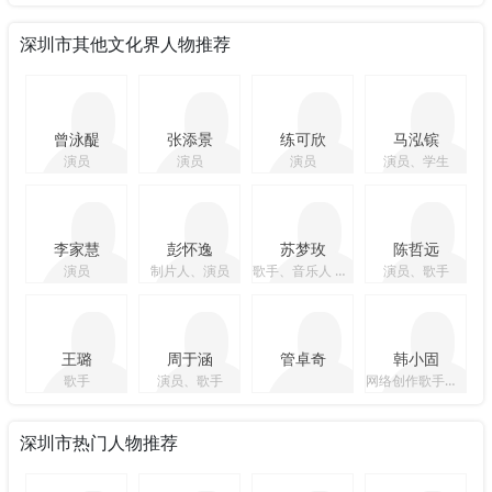
深圳市其他文化界人物推荐
曾泳醍
张添景
练可欣
马泓镔
演员
演员
演员
演员、学生
李家慧
彭怀逸
苏梦玫
陈哲远
演员
制片人、演员
歌手、音乐人 、摄影师
演员、歌手
王璐
周于涵
管卓奇
韩小固
歌手
演员、歌手
网络创作歌手，网络写手，活动策划人
深圳市热门人物推荐