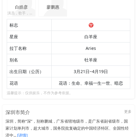
白皓彦
廖鹏惠
演员，歌手，远动员
标志
♈
星座
白羊座
拉丁名称
Aries
别名
牡羊座
出生日期（公历）
3月21日~4月19日
花语
花语：生命、幸福一生一世、暗恋
温馨提示：仅供娱乐，不作为参考依据。
深圳市简介
更多
深圳，简称“深”，别称鹏城，广东省辖地级市，是广东省副省级市，国
家计划单列市，超大城市，国务院批复确定的中国经济特区、全国性经
济中...
[详情]