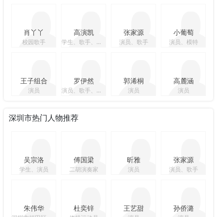
肖丫丫
高演凯
张家源
小葡萄
校园歌手
学生、歌手、音乐人、主持人
演员、歌手
演员、模特
王子组合
罗伊然
郭浠桐
高麓涵
演员
演员、歌手、学生
演员
演员
深圳市热门人物推荐
吴宗洛
傅国梁
昕雅
张家源
学生、演员
二胡演奏家
演员
演员、歌手
朱伟华
杜奕锌
王艺甜
孙侨潞