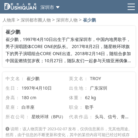
深圳市
>
>
>
人物库
深圳都市圈人物
深圳市人物
崔少鹏
崔少鹏
崔少鹏，1997年4月10日出生于广东省深圳市，中国内地男歌手，
男子演唱团体CORE ONE的队长。 2017年8月2日，随星映环球旗
下的男子演唱组合CORE ONE出道。2018年2月14日，随组合参加
中国蓝燃情贺岁夜；10月27日，随队友们一起参与天猫亚洲偶像嘉
年华AIF演出。2019年，参加爱奇艺新青......
中文名：
崔少鹏
英文名：
TROY
生日：
1997年4月10日
出生地：
广东深圳
身高：
180 cm
体重：
62 kg
星座：
白羊座
职业：
歌手
所在公司：
星映环球（BPU）
代表作品：
头马、信号、青春有你
说明：该人物页面于 2023-02-07 发布，仅供信息展示，无其他用途。
然而，由于信息的不断更新和变化，其中的某些内容可能已经过时或存