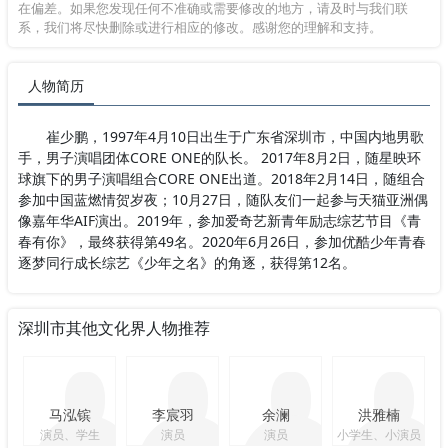
在偏差。如果您发现任何不准确或需要修改的地方，请及时与我们联
系，我们将尽快删除或进行相应的修改。感谢您的理解和支持。
人物简历
崔少鹏，1997年4月10日出生于广东省深圳市，中国内地男歌
手，男子演唱团体CORE ONE的队长。 2017年8月2日，随星映环
球旗下的男子演唱组合CORE ONE出道。2018年2月14日，随组合
参加中国蓝燃情贺岁夜；10月27日，随队友们一起参与天猫亚洲偶
像嘉年华AIF演出。2019年，参加爱奇艺新青年励志综艺节目《青
春有你》，最终获得第49名。2020年6月26日，参加优酷少年青春
逐梦同行成长综艺《少年之名》的角逐，获得第12名。
深圳市其他文化界人物推荐
马泓镔
李宸羽
余澜
洪雅楠
演员、学生
演员
演员
小学生、小演员