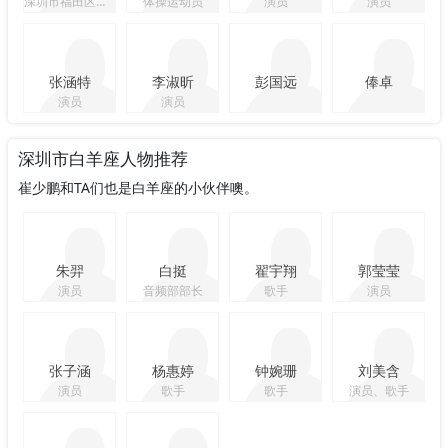
深圳市福田区党组成员、副区长
体操运动员
演员
演员
张涵特
李淑昕
彭国远
俸卓
演员
演员
深圳市白羊座人物推荐
崔少鹏和TA们也是白羊座的小伙伴噢。
朱羿
白挺
翟宇翔
郭莹莹
演员
音频部部长
歌手
演员
张子涵
杨惠婷
钟婉珊
刘美含
演员
歌手
歌手
演员、歌手