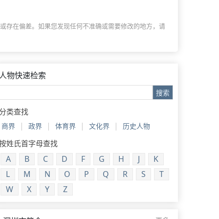
过时或存在偏差。如果您发现任何不准确或需要修改的地方，请
人物快速检索
搜索
分类查找
|
|
|
|
商界
政界
体育界
文化界
历史人物
按姓氏首字母查找
A
B
C
D
F
G
H
J
K
L
M
N
O
P
Q
R
S
T
W
X
Y
Z