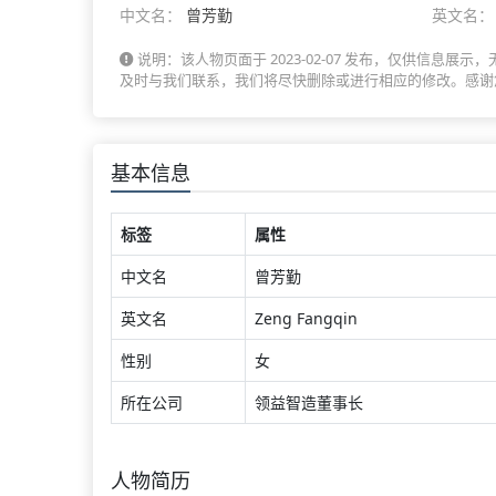
中文名：
曾芳勤
英文名：
说明：该人物页面于 2023-02-07 发布，仅供信
及时与我们联系，我们将尽快删除或进行相应的修改。感谢
基本信息
标签
属性
中文名
曾芳勤
英文名
Zeng Fangqin
性别
女
所在公司
领益智造董事长
人物简历