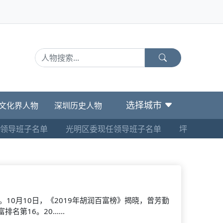
选择城市
文化界人物
深圳历史人物
领导班子名单
光明区委现任领导班子名单
坪山区委现
位。10月10日，《2019年胡润百富榜》揭晓，曾芳勤
16。20......