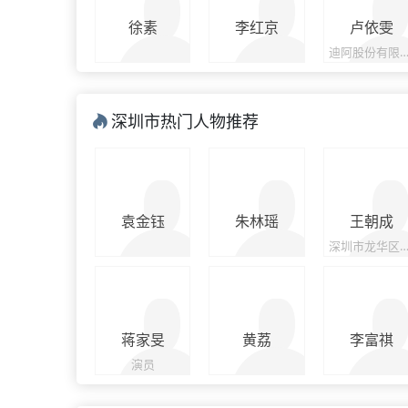
徐素
李红京
卢依雯
迪阿股份有限公司董事、副总
深圳市热门人物推荐
袁金钰
朱林瑶
王朝成
深圳市龙华区政府副
蒋家旻
黄荔
李富祺
演员