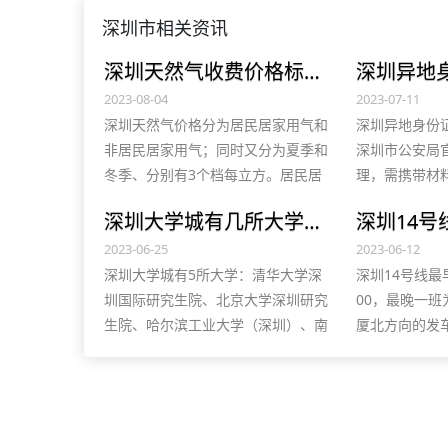
深圳市相关资讯
深圳天然气收费价格标准多少？2023官方煤气价格及客服电话
2023-08-04
2023-07-11
深圳天然气价格分为居民居家用气和
深圳异地身份
非居民居家用气；同时又分为夏季和
深圳市公安局
冬季、分别有3个档每立方。居民居
理，需携带材
家一档3.1元、二挡3.6元、三挡4.85
已满16周岁
深圳大学城有几所大学，附各高校及单位介绍
元；非居民居家用气为3.3元、4.78元
照片回执和其
等。详情点击全文阅读~！
2023-06-25
16周岁者还
2023-06-12
深圳大学城有5所大学：清华大学深
深圳14号线最
圳国际研究生院、北京大学深圳研究
00，最晚一班
生院、哈尔滨工业大学（深圳）、南
厦北方向的发车时
方科技大学、深圳大学西丽校区，以
往沙田方向的发车
及2所高新科研单位：中国科学院深
23:00。
圳先进技术研究院、国家超级计算深
圳中心。