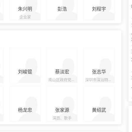
朱兴明
彭浩
刘程宇
经理
企业家
刘峻锟
蔡淡宏
张志华
区长
南山区政府党组成员、副区长
深圳市深汕特别合作区党工委委员、管委会副主任
杨龙忠
张家源
黄绍武
演员、歌手