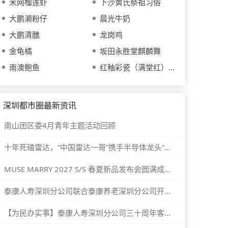
米网榴莲虾
下沙黄氏祭祖习俗
大鹏濑粉仔
晨光牛奶
大鹏清醮
龙岗鸡
金龟橘
坂田永胜堂麒麟舞
南澳鲍鱼
红釉彩瓷（满堂红）烧制技艺
深圳都市圈最新资讯
南山团区委4月青年主题活动回顾
十年死磕雷达，“中国雷达一哥”携手半导体龙头“重新发明毫米波”
MUSE MARRY 2027 S/S 春夏新品发布会圆满成功！
泰康人寿深圳分公司联合泰康养老深圳分公司开展大暑慰问快递站点暨金融教育宣传活动
【为民办实事】泰康人寿深圳分公司三十周年客服节“大医公益行”