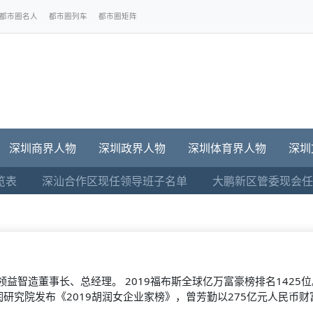
都市圈名人
都市圈列车
都市圈矩阵
深圳商界人物
深圳政界人物
深圳体育界人物
深圳
览表
深汕合作区现任领导班子名单
大鹏新区管委现会任
现任领益智造董事长、总经理。 2019福布斯全球亿万富豪榜排名1425
研究院发布《2019胡润女企业家榜》，曾芳勤以275亿元人民币财富排名第