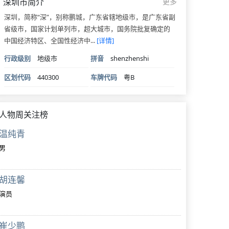
深圳市简介
更多
深圳，简称“深”，别称鹏城，广东省辖地级市，是广东省副
省级市，国家计划单列市，超大城市，国务院批复确定的
中国经济特区、全国性经济中...
[详情]
行政级别
地级市
拼音
shenzhenshi
区划代码
440300
车牌代码
粤B
人物周关注榜
温纯青
男
胡连馨
演员
崔少鹏