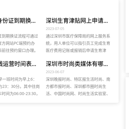
深圳异地身份证到期换证流程，附所需材料
深圳生育津贴网上申请指南，操作流程图解
2023-07-05
证到期换证流程可通过
通过深圳市医疗保障局的网上服务系
官方网站PC端预约办
统，用人单位可以指引员工完成生育
料前往预约窗口办理。
医疗费用记账或报销后申请生育津
者需携带原身份证、数码
贴。具体申请流程包括填写职工信
深圳14号线运营时间表，最新线路图及开通时间
深圳市时尚类媒体有哪些？可参加活动能发稿的媒体清单
他有效身份证件；未满
息、选择申请项目、确认津贴金额等
需携带监护人证明材料。
步骤，最后等待审核结果。
2023-06-07
早一班时间为早上6：
深圳晚报时尚、特区报生活时尚、南
为23：30分。其中往岗
方都市报时尚、深圳都市圈时尚生
间为06:00-23:30，
活、中国时尚网、时尚生活实验室、
时间为06:00-
时尚日报、时尚生活网等。