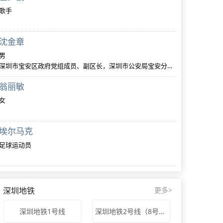
歌手
沈金章
男
深圳市宝安区政府党组成员、副区长，深圳市公安局宝安分局党委书记、局长、督察长，区委政法委第一副书记
翁丽敏
女
埃尔马克
足球运动员
深圳地铁
更多>
深圳地铁1号线
深圳地铁2号线（8号线）