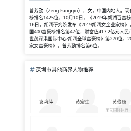
曾芳勤（Zeng Fangqin），女，中国内地人
榜排名1425位。10月10日，《2019年胡润百
16日，胡润研究院发布《2019胡润女企业家榜》
国400富豪榜排名第47位，财富值417.2亿元人民币
世茂深港国际中心·胡润全球富豪榜》第270位。2
家女富豪榜》，曾芳勤排名第6位。
深圳市其他商界人物推荐
袁莉萍
黄宏生
黄俊康
莱蒙国际执行董