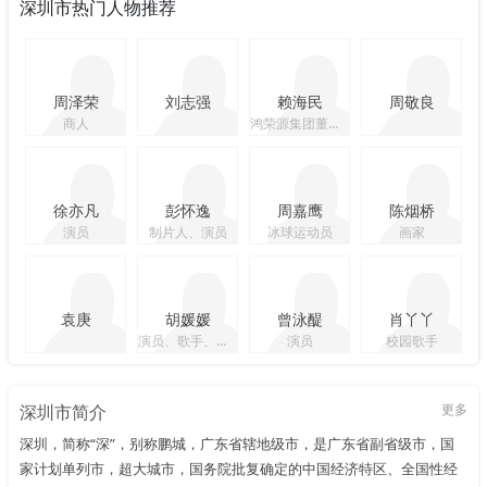
深圳市热门人物推荐
周泽荣
刘志强
赖海民
周敬良
商人
鸿荣源集团董事长
徐亦凡
彭怀逸
周嘉鹰
陈烟桥
演员
制片人、演员
冰球运动员
画家
袁庚
胡媛媛
曾泳醍
肖丫丫
演员、歌手、运动员
演员
校园歌手
深圳市简介
更多
深圳，简称“深”，别称鹏城，广东省辖地级市，是广东省副省级市，国
家计划单列市，超大城市，国务院批复确定的中国经济特区、全国性经