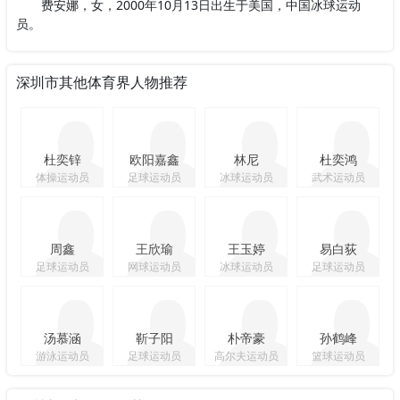
费安娜，女，2000年10月13日出生于美国，中国冰球运动
员。
深圳市其他体育界人物推荐
杜奕锌
欧阳嘉鑫
林尼
杜奕鸿
体操运动员
足球运动员
冰球运动员
武术运动员
周鑫
王欣瑜
王玉婷
易白荻
足球运动员
网球运动员
冰球运动员
足球运动员
汤慕涵
靳子阳
朴帝豪
孙鹤峰
游泳运动员
足球运动员
高尔夫运动员
篮球运动员