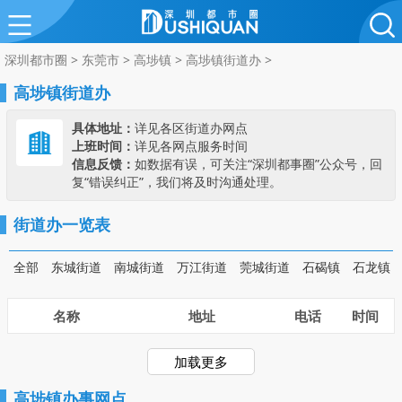
深圳都市圈
>
东莞市
>
高埗镇
>
高埗镇街道办
>
高埗镇街道办
具体地址：
详见各区街道办网点
上班时间：
详见各网点服务时间
信息反馈：
如数据有误，可关注“深圳都事圈”公众号，回
复“错误纠正”，我们将及时沟通处理。
街道办一览表
全部
东城街道
南城街道
万江街道
莞城街道
石碣镇
石龙镇
名称
地址
电话
时间
加载更多
高埗镇办事网点