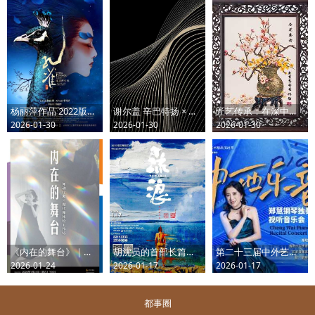
杨丽萍作品 2022版舞剧《孔雀》
谢尔盖 辛巴特扬 × 王之炅｜肖斯塔科维奇与拉赫玛尼诺夫--深圳交响乐团2025/2026音乐季
匠艺传承：在深中国工艺美术大师五人展
2026-01-30
2026-01-30
2026-01-30
《内在的舞台》｜舞动疗愈×现代舞体验工作坊
胡沈员的首部长篇编导作品--舞剧《流浪》
第二十三届中外艺术精品演出季 中西乐韵——郑慧钢琴独奏视听音乐会
2026-01-24
2026-01-17
2026-01-17
都事圈