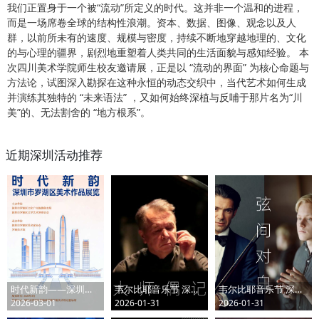
我们正置身于一个被“流动”所定义的时代。这并非一个温和的进程，
而是一场席卷全球的结构性浪潮。资本、数据、图像、观念以及人
群，以前所未有的速度、规模与密度，持续不断地穿越地理的、文化
的与心理的疆界，剧烈地重塑着人类共同的生活面貌与感知经验。 本
次四川美术学院师生校友邀请展，正是以 “流动的界面” 为核心命题与
方法论，试图深入勘探在这种永恒的动态交织中，当代艺术如何生成
并演练其独特的 “未来语法” ，又如何始终深植与反哺于那片名为“川
美”的、无法割舍的 “地方根系”。
近期深圳活动推荐
时代新韵——深圳市罗湖区美术作品展览
韦尔比耶音乐节 深圳2026 大师偶记——普莱特涅夫独奏音乐会
韦尔比耶音乐节 深圳2026 弦间对白——卡普松与马洛费耶夫奏鸣曲之旅
2026-03-01
2026-01-31
2026-01-31