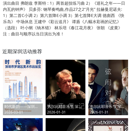
演出曲目 弗朗兹 李斯特 : 1）两首超技练习曲 2）《巡礼之年——日
内瓦的钟声》 贝多芬: 钢琴奏鸣曲,作品27之2“月光” 拉赫曼尼诺夫:
1）第二首C小调 2）第六首降E小调 3）第七首降E大调 德彪西 《快
乐岛》 中场休息 王建中《彩云追月》 谭盾《八幅水彩画的记忆》
（选段） 叶小纲《纳木错》 林乐培《春江花月夜》 张朝 《皮黄》
注：曲目与顺序以当日演出为准！
近期深圳活动推荐
时代新韵——深圳市罗湖区美术作品展览
韦尔比耶音乐节 深圳2026 大师偶记——普莱特涅夫独奏音乐会
韦尔比耶音乐节 深圳2026 弦间对白——卡普松与马洛费耶夫奏鸣曲之旅
2026-03-01
2026-01-31
2026-01-31