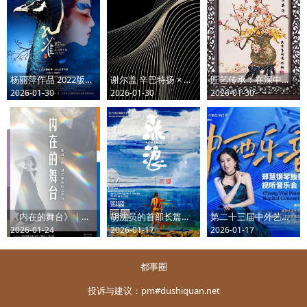
杨丽萍作品 2022版舞剧《孔雀》
谢尔盖 辛巴特扬 × 王之炅｜肖斯塔科维奇与拉赫玛尼诺夫--深圳交响乐团2025/2026音乐季
匠艺传承：在深中国工艺美术大师五人展
2026-01-30
2026-01-30
2026-01-30
《内在的舞台》｜舞动疗愈×现代舞体验工作坊
胡沈员的首部长篇编导作品--舞剧《流浪》
第二十三届中外艺术精品演出季 中西乐韵——郑慧钢琴独奏视听音乐会
2026-01-24
2026-01-17
2026-01-17
都事圈
投诉与建议：pm#dushiquan.net